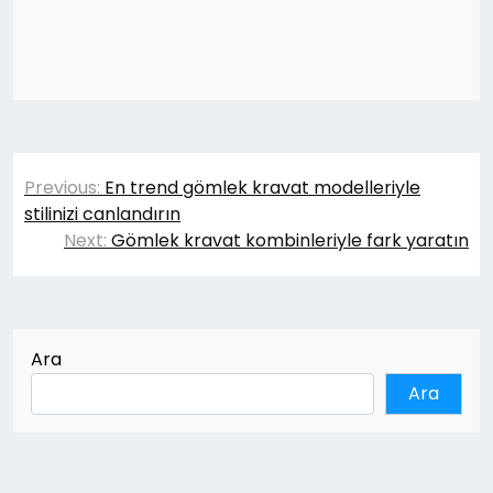
Yazı
Previous:
En trend gömlek kravat modelleriyle
gezinmesi
stilinizi canlandırın
Next:
Gömlek kravat kombinleriyle fark yaratın
Ara
Ara