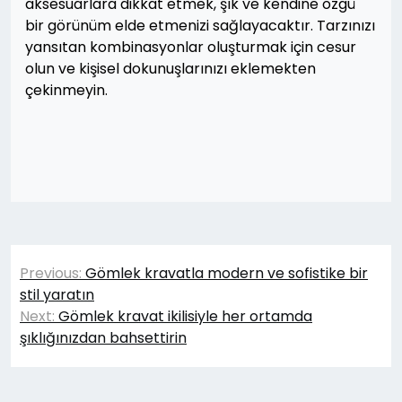
aksesuarlara dikkat etmek, şık ve kendine özgü
bir görünüm elde etmenizi sağlayacaktır. Tarzınızı
yansıtan kombinasyonlar oluşturmak için cesur
olun ve kişisel dokunuşlarınızı eklemekten
çekinmeyin.
Yazı
Previous:
Gömlek kravatla modern ve sofistike bir
gezinmesi
stil yaratın
Next:
Gömlek kravat ikilisiyle her ortamda
şıklığınızdan bahsettirin