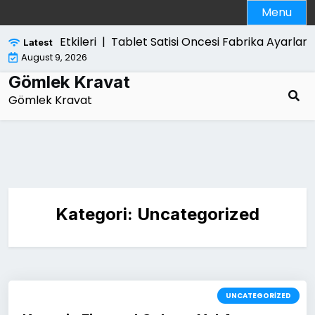
Skip
Menu
to
content
Yol Acan Etkileri |
Tablet Satisi Oncesi Fabrika Ayarlari
Latest
August 9, 2026
Gömlek Kravat
Gömlek Kravat
Kategori:
Uncategorized
UNCATEGORIZED