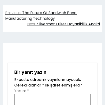
Yazı
Previous:
The Future Of Sandwich Panel
gezinmesi
Manufacturing Technology
Next:
Silvermat Etiket Dayaniklilik Analizi
Bir yanıt yazın
E-posta adresiniz yayınlanmayacak.
Gerekli alanlar
*
ile işaretlenmişlerdir
Yorum
*