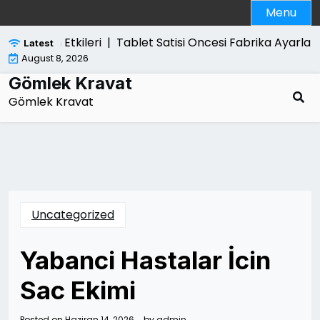
Skip
Menu
to
content
 Yol Acan Etkileri |
Tablet Satisi Oncesi Fabrika Ayarlar
Latest
August 8, 2026
Gömlek Kravat
Gömlek Kravat
Uncategorized
Yabanci Hastalar İcin
Sac Ekimi
Posted on
Haziran 14, 2026
by
admin