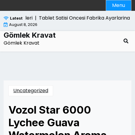
Skip
Menu
to
content
can Etkileri |
Tablet Satisi Oncesi Fabrika Ayarlarina D
Latest
August 8, 2026
Gömlek Kravat
Gömlek Kravat
Uncategorized
Vozol Star 6000
Lychee Guava