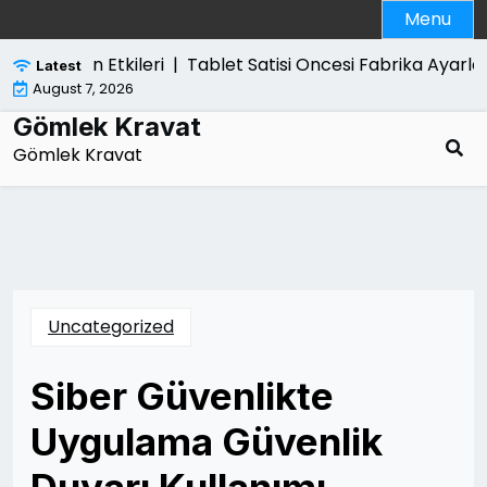
Skip
Menu
to
content
e Yol Acan Etkileri |
Tablet Satisi Oncesi Fabrika Ayarl
Latest
August 7, 2026
Gömlek Kravat
Gömlek Kravat
Uncategorized
Siber Güvenlikte
Uygulama Güvenlik