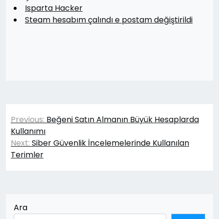
Isparta Hacker
Steam hesabım çalındı e postam değiştirildi
Yazı
Previous:
Beğeni Satın Almanın Büyük Hesaplarda
gezinmesi
Kullanımı
Next:
Siber Güvenlik İncelemelerinde Kullanılan
Terimler
Ara