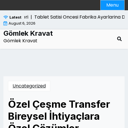
Skip
Menu
to
content
n Etkileri |
Tablet Satisi Oncesi Fabrika Ayarlarina Don
Latest
August 6, 2026
Gömlek Kravat
Gömlek Kravat
Uncategorized
Özel Çeşme Transfer
Bireysel İhtiyaçlara