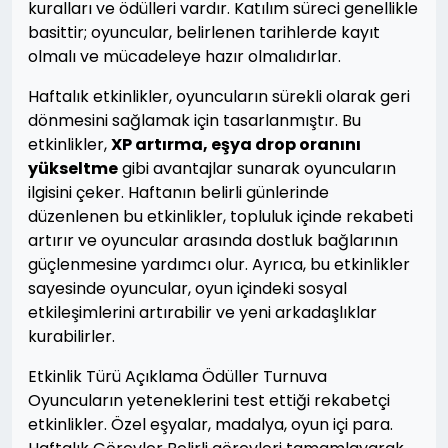
kuralları ve ödülleri vardır. Katılım süreci genellikle
basittir; oyuncular, belirlenen tarihlerde kayıt
olmalı ve mücadeleye hazır olmalıdırlar.
Haftalık etkinlikler, oyuncuların sürekli olarak geri
dönmesini sağlamak için tasarlanmıştır. Bu
etkinlikler,
XP artırma, eşya drop oranını
yükseltme
gibi avantajlar sunarak oyuncuların
ilgisini çeker. Haftanın belirli günlerinde
düzenlenen bu etkinlikler, topluluk içinde rekabeti
artırır ve oyuncular arasında dostluk bağlarının
güçlenmesine yardımcı olur. Ayrıca, bu etkinlikler
sayesinde oyuncular, oyun içindeki sosyal
etkileşimlerini artırabilir ve yeni arkadaşlıklar
kurabilirler.
Etkinlik Türü Açıklama Ödüller Turnuva
Oyuncuların yeteneklerini test ettiği rekabetçi
etkinlikler. Özel eşyalar, madalya, oyun içi para.