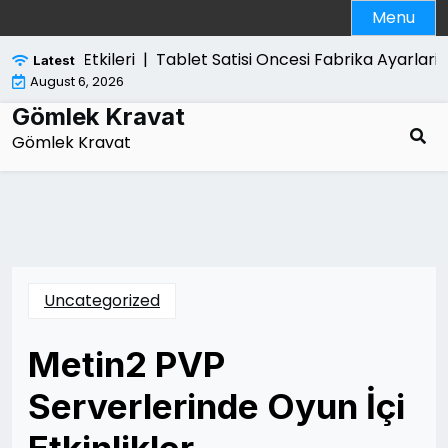
Skip
Menu
to
content
Yol Acan Etkileri |
Tablet Satisi Oncesi Fabrika Ayarlari
Latest
August 6, 2026
Gömlek Kravat
Gömlek Kravat
Uncategorized
Metin2 PVP
Serverlerinde Oyun İçi