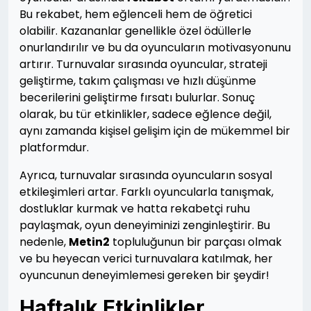
Bu rekabet, hem eğlenceli hem de öğretici
olabilir. Kazananlar genellikle özel ödüllerle
onurlandırılır ve bu da oyuncuların motivasyonunu
artırır. Turnuvalar sırasında oyuncular, strateji
geliştirme, takım çalışması ve hızlı düşünme
becerilerini geliştirme fırsatı bulurlar. Sonuç
olarak, bu tür etkinlikler, sadece eğlence değil,
aynı zamanda kişisel gelişim için de mükemmel bir
platformdur.
Ayrıca, turnuvalar sırasında oyuncuların sosyal
etkileşimleri artar. Farklı oyuncularla tanışmak,
dostluklar kurmak ve hatta rekabetçi ruhu
paylaşmak, oyun deneyiminizi zenginleştirir. Bu
nedenle,
Metin2
topluluğunun bir parçası olmak
ve bu heyecan verici turnuvalara katılmak, her
oyuncunun deneyimlemesi gereken bir şeydir!
Haftalık Etkinlikler