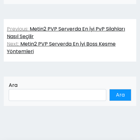
Yazı
Previous:
Metin2 PVP Serverda En İyi PvP Silahları
gezinmesi
Nasıl Seçilir
Next:
Metin2 PVP Serverda En İyi Boss Kesme
Yöntemleri
Ara
Ara