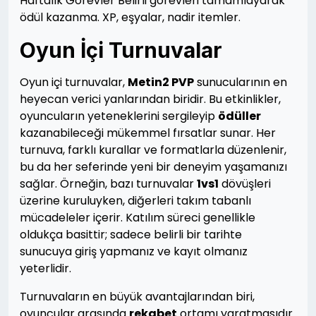
Haftalık Görevler Belirli görevleri tamamlayarak
ödül kazanma. XP, eşyalar, nadir itemler.
Oyun İçi Turnuvalar
Oyun içi turnuvalar,
Metin2 PVP
sunucularının en
heyecan verici yanlarından biridir. Bu etkinlikler,
oyuncuların yeteneklerini sergileyip
ödüller
kazanabileceği mükemmel fırsatlar sunar. Her
turnuva, farklı kurallar ve formatlarla düzenlenir,
bu da her seferinde yeni bir deneyim yaşamanızı
sağlar. Örneğin, bazı turnuvalar
1vs1
dövüşleri
üzerine kuruluyken, diğerleri takım tabanlı
mücadeleler içerir. Katılım süreci genellikle
oldukça basittir; sadece belirli bir tarihte
sunucuya giriş yapmanız ve kayıt olmanız
yeterlidir.
Turnuvaların en büyük avantajlarından biri,
oyuncular arasında
rekabet
ortamı yaratmasıdır.