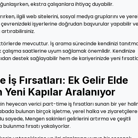
ğunlaşırken, ekstra çalışanlara ihtiyaç duyabilir.
ırken, ilgili web sitelerini, sosyal medya gruplarını ve yere
, çevrenizdeki işyerlerine doğrudan başvurular yapabilir v
rtırabilirsiniz.
ektörlerde mevcuttur. İş arama sürecinde kendinizi tanıtma
nek çalışma saatlerine uyum sağlamak önemlidir. Kendinize
dan destek sağlayabilir hem de kariyerinizde yeni fırsatl
İş Fırsatları: Ek Gelir Elde
n Yeni Kapılar Aralanıyor
n heyecan verici part-time iş fırsatları sunan bir yer hali
asabada bulunan birçok işletme, yerel halka ve ziyaretçilere
u sayede, Mengen sakinleri gelirlerini artırma ve çeşitli
 bulunma fırsatı yakalıyorlar.