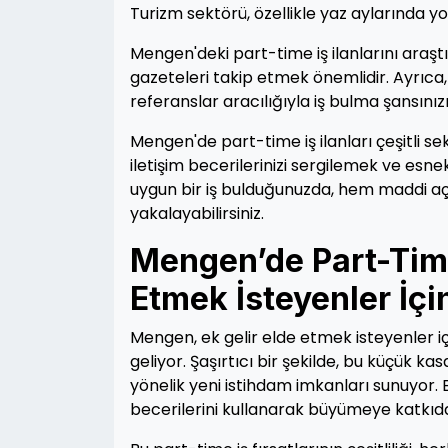
Turizm sektörü, özellikle yaz aylarında yo
Mengen'deki part-time iş ilanlarını araştır
gazeteleri takip etmek önemlidir. Ayrıca
referanslar aracılığıyla iş bulma şansınızı a
Mengen'de part-time iş ilanları çeşitli s
iletişim becerilerinizi sergilemek ve es
uygun bir iş bulduğunuzda, hem maddi açı
yakalayabilirsiniz.
Mengen’de Part-Time 
Etmek İsteyenler İçi
Mengen, ek gelir elde etmek isteyenler içi
geliyor. Şaşırtıcı bir şekilde, bu küçük k
yönelik yeni istihdam imkanları sunuyor. B
becerilerini kullanarak büyümeye katkıda