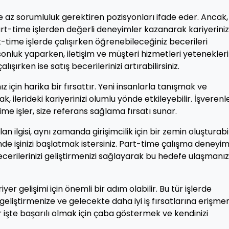
ve az sorumluluk gerektiren pozisyonları ifade eder. Ancak,
art-time işlerden değerli deneyimler kazanarak kariyeriniz
-time işlerde çalışırken öğrenebileceğiniz becerileri
onluk yaparken, iletişim ve müşteri hizmetleri yetenekleri
ışırken ise satış becerilerinizi artırabilirsiniz.
z için harika bir fırsattır. Yeni insanlarla tanışmak ve
k, ilerideki kariyerinizi olumlu yönde etkileyebilir. İşverenl
time işler, size referans sağlama fırsatı sunar.
n ilgisi, aynı zamanda girişimcilik için bir zemin oluşturabil
de işinizi başlatmak istersiniz. Part-time çalışma deneyimi
ecerilerinizi geliştirmenizi sağlayarak bu hedefe ulaşmanı
iyer gelişimi için önemli bir adım olabilir. Bu tür işlerde
geliştirmenize ve gelecekte daha iyi iş fırsatlarına erişme
r işte başarılı olmak için çaba göstermek ve kendinizi