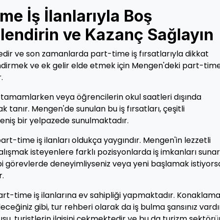
e İş İlanlarıyla Boş
lendirin ve Kazanç Sağlayın
lçedir ve son zamanlarda part-time iş fırsatlarıyla dikkat
dirmek ve ek gelir elde etmek için Mengen'deki part-time
.
ni tamamlarken veya öğrencilerin okul saatleri dışında
tanır. Mengen'de sunulan bu iş fırsatları, çeşitli
 geniş bir yelpazede sunulmaktadır.
rt-time iş ilanları oldukça yaygındır. Mengen'in lezzetli
çalışmak isteyenlere farklı pozisyonlarda iş imkanları sunar
bi görevlerde deneyimliyseniz veya yeni başlamak istiyors
r.
rt-time iş ilanlarına ev sahipliği yapmaktadır. Konaklam
eceğiniz gibi, tur rehberi olarak da iş bulma şansınız vardı
usu, turistlerin ilgisini çekmektedir ve bu da turizm sektör