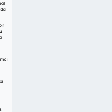
eal
addi
bir
bu
a
ımcı
bi
z.