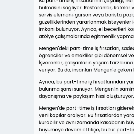
Bu part-time iş fırsatlarının çeşitliliği, 
bulmasını sağlıyor. Restoranlar, kafeler 
servis elemanı, garson veya barista pozi
güzelliklerinden yararlanmak isteyenler iç
imkanı bulunuyor. Ayrıca, el becerileri ko
atölye çalışmalarında eğitmenlik yapma
Mengen'deki part-time iş fırsatları, sade
öğrenciler ve emekliler gibi dönemsel ve
İşverenler, çalışanların yaşam tarzların
veriyor. Bu da, insanları Mengen'e çeken b
Ayrıca, bu part-time iş fırsatlarından y
bulunma şansı sunuyor. Mengen'in samimi 
dayanışma ve paylaşım hissi oluşturuyor.
Mengen'de part-time iş fırsatları giderek
yeni kapılar aralıyor. Bu fırsatlardan yar
kurabilir ve aynı zamanda kasabanın bü
büyümeye devam ettikçe, bu tür part-time