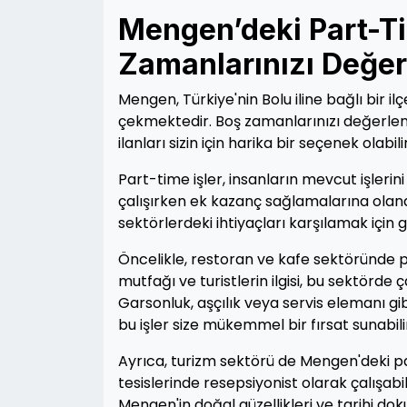
Mengen’deki Part-Tim
Zamanlarınızı Değer
Mengen, Türkiye'nin Bolu iline bağlı bir i
çekmektedir. Boş zamanlarınızı değerlen
ilanları sizin için harika bir seçenek olabilir
Part-time işler, insanların mevcut işleri
çalışırken ek kazanç sağlamalarına olanak 
sektörlerdeki ihtiyaçları karşılamak için
Öncelikle, restoran ve kafe sektöründe pa
mutfağı ve turistlerin ilgisi, bu sektörde 
Garsonluk, aşçılık veya servis elemanı gi
bu işler size mükemmel bir fırsat sunabili
Ayrıca, turizm sektörü de Mengen'deki pa
tesislerinde resepsiyonist olarak çalışabil
Mengen'in doğal güzellikleri ve tarihi dok