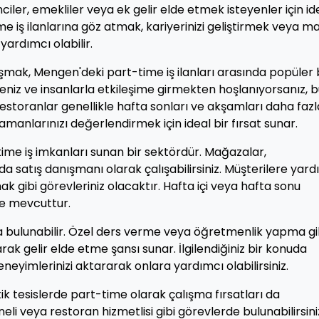
ciler, emekliler veya ek gelir elde etmek isteyenler için id
me iş ilanlarına göz atmak, kariyerinizi geliştirmek veya m
ardımcı olabilir.
şmak, Mengen'deki part-time iş ilanları arasında popüler 
pseniz ve insanlarla etkileşime girmekten hoşlanıyorsanız, 
 Restoranlar genellikle hafta sonları ve akşamları daha fazl
manlarınızı değerlendirmek için ideal bir fırsat sunar.
e iş imkanları sunan bir sektördür. Mağazalar,
satış danışmanı olarak çalışabilirsiniz. Müşterilere yard
k gibi görevleriniz olacaktır. Hafta içi veya hafta sonu
le mevcuttur.
da bulunabilir. Özel ders verme veya öğretmenlik yapma gi
rak gelir elde etme şansı sunar. İlgilendiğiniz bir konuda
neyimlerinizi aktararak onlara yardımcı olabilirsiniz.
ik tesislerde part-time olarak çalışma fırsatları da
li veya restoran hizmetlisi gibi görevlerde bulunabilirsini