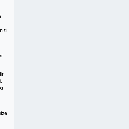
i
nizi
er
ir.
,
za
nize