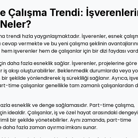
 Çalışma Trendi: İşverenleri
 Neler?
a trendi hızla yaygınlaşmaktadır. İşverenler, esnek çalış
na cevap vermekte ve bu yeni çalışma şeklinin avantajların
hem işverenler hem de çalışanlar için bir dizi faydası vardı
çin daha fazla esneklik sağlar. İşverenler, projelerine göre 
r iş akışı oluşturabilirler. Beklenmedik durumlarda veya y
r şekilde yönlendirerek iş sürekliliği sağlanır. Ayrıca, işv
part-time çalışanlar genellikle tam zamanlı çalışanlardan 
a fazla esneklik ve denge sağlamasıdır. Part-time çalışma,
için idealdir. Çalışanlar, iş ve özel hayat arasındaki dengeyi
rimli bir şekilde yönetebilirler. Aynı zamanda, part-time
ne daha fazla zaman ayırma imkanı sunar.