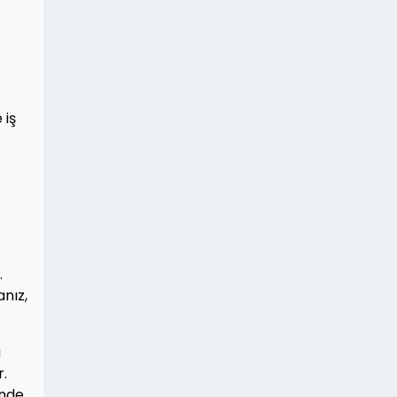
 iş
.
anız,
a
r.
ünde