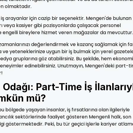
en olmaktadır.
ş arayanlar için cazip bir seçenektir. Mengen'de bulunan
ı veya kasiyer gibi pozisyonlarda çalışacak personel
şitme engelli bireylere hizmet veren mağazalar da mevcuttur.
 zamanlarınızı değerlendirmek ve kazanç sağlamak için far
 ve yeteneklerinize uygun bir iş bulmak için yerel gazetel
 medya gruplarına göz atabilirsiniz. Bu şekilde, hem ekonom
eneyimler edinebilirsiniz. Unutmayın, Mengen'deki part-t
r!
 Odağı: Part-Time İş İlanlarıy
ümkün mü?
bu bölgede yaşayan insanlar, iş fırsatlarına olan ilgileriyle
ncılık sektörlerinde faaliyet gösteren Mengenli halk, son
ilgi göstermektedir. Peki, bu tür geçici işlerle kariyer atlam