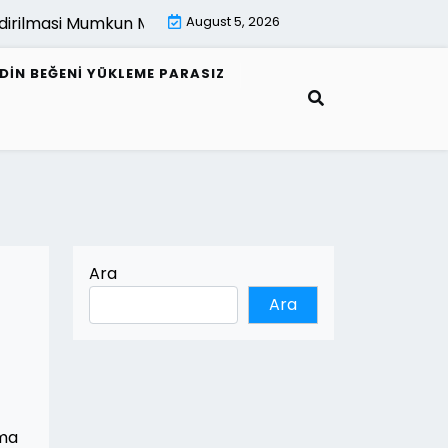
lmasi Mumkun Mu |
E Fatura Alici Bilgileri Nasil Guncellenir 
August 5, 2026
EDIN BEĞENI YÜKLEME PARASIZ
Ara
Ara
şma