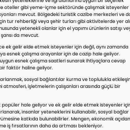
herkesin yeteneklerine ve ilgi alanlarına uygun bir seçenek
ve oteller gibi yeme-içme sektöründe çalışmak isteyenler 
syonları mevcut. Bölgedeki turistik cazibe merkezleri ve d
in tur rehberliği veya şehir turları gibi aktivitelerde yer 
nusunda yetenekli olanlar için el yapımı ürünlerin satışı ve
 şansı da mevcut.
ce ek gelir elde etmek isteyenler için değil, aynı zamanda
ya esnek çalışma arayanlar için de cazip hale geliyor.
a uygun esnek çalışma saatleri sunarak ihtiyaçlara cevap
ir faktör haline geliyor.
ararlanmak, sosyal bağlantılar kurma ve toplulukla etkileş
atmosferi, işletmelerin çalışanları arasında güçlü bir
 popüler hale geliyor ve ek gelir elde etmek isteyenler içi
arlanarak, insanlar yeteneklerini kullanabilir, sosyal bağlar
yümesine katkıda bulunabilirler. Mengen, ekonomik açıda
 iş fırsatlarının daha da artması bekleniyor.