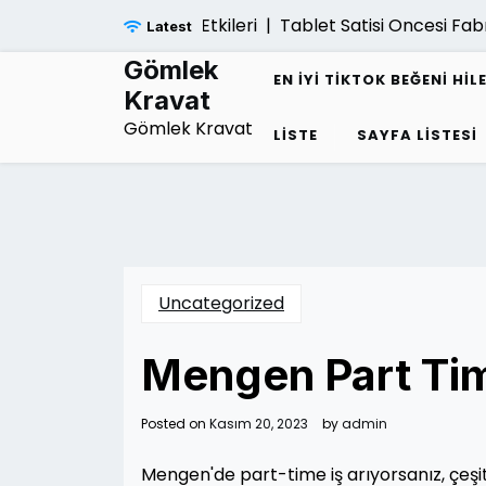
Skip
l Cokuse Yol Acan Etkileri |
Tablet Satisi Oncesi Fabrika
Latest
to
content
Gömlek
EN İYI TIKTOK BEĞENI HIL
Kravat
Gömlek Kravat
LISTE
SAYFA LISTESI
Uncategorized
Mengen Part Time
Posted on
Kasım 20, 2023
by
admin
Mengen'de part-time iş arıyorsanız, çeşitl