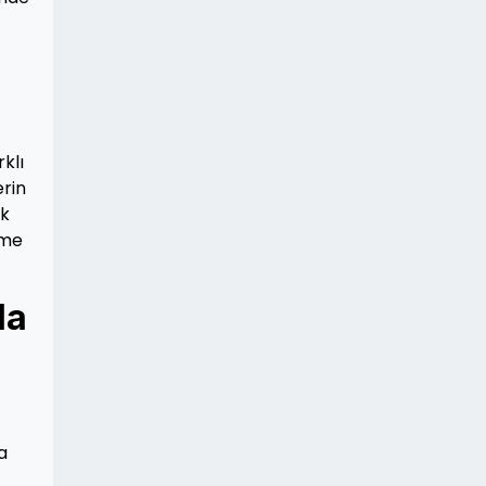
klı
erin
ik
ime
la
a