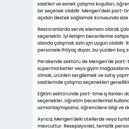
saatleri ve esnek çalışma koşulları, öğren
bir seçenek olabilir. Mengen'deki part-ti
açıdan destek sağlamak konusunda size y
Restoranlarda servis elemanı olarak çalı
seçenektir. İyi iletişim becerilerine sahi
alanda çalışmak sizin için uygun olabilir.
personele ihtiyaç duyar, bu yüzden boş za
Perakende sektörü de Mengen'de part-tim
süpermarketler veya giyim mağazalarında 
olmak, ürünleri sergilemek ve satış yapma
saatlerinde çalışma seçenekleri genellik
Eğitim sektöründe part-time iş ilanları 
seçenekler, öğretim becerilerinizi kullana
uzmanlaşmışsanız, öğrencilere bilgi ve de
Ayrıca, Mengen'deki otellerde veya turist
mevcuttur. Resepsiyonist, temizlik persone