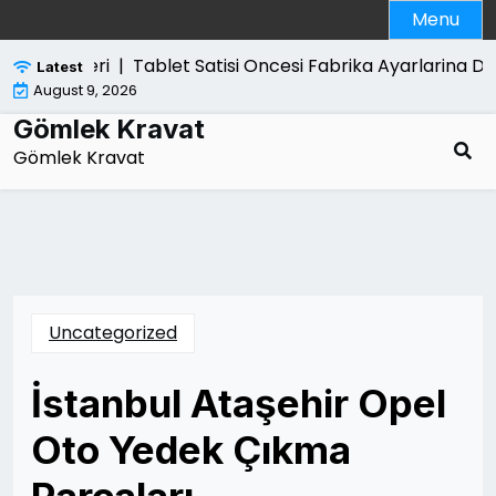
Skip
Menu
to
content
n Etkileri |
Tablet Satisi Oncesi Fabrika Ayarlarina Don
Latest
August 9, 2026
Gömlek Kravat
Gömlek Kravat
Uncategorized
İstanbul Ataşehir Opel
Oto Yedek Çıkma