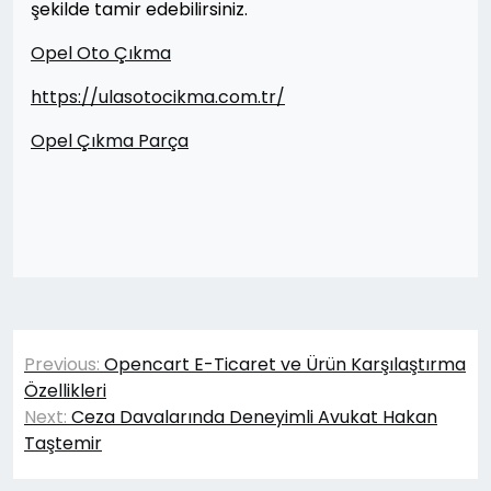
şekilde tamir edebilirsiniz.
Opel Oto Çıkma
https://ulasotocikma.com.tr/
Opel Çıkma Parça
Yazı
Previous:
Opencart E-Ticaret ve Ürün Karşılaştırma
gezinmesi
Özellikleri
Next:
Ceza Davalarında Deneyimli Avukat Hakan
Taştemir