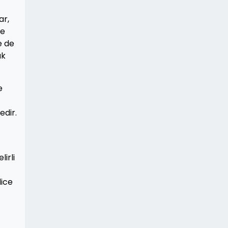
ar,
ce
e de
ak
e
edir.
irli
lice