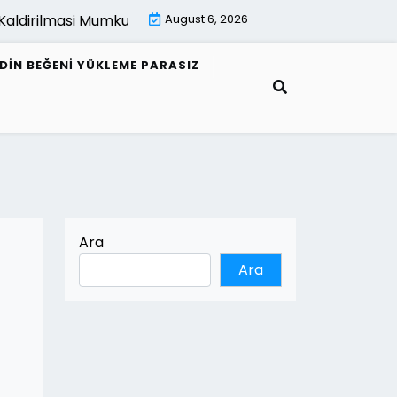
aldirilmasi Mumkun Mu |
August 6, 2026
E Fatura Alici Bilgileri Nasil Gunce
EDIN BEĞENI YÜKLEME PARASIZ
Ara
Ara