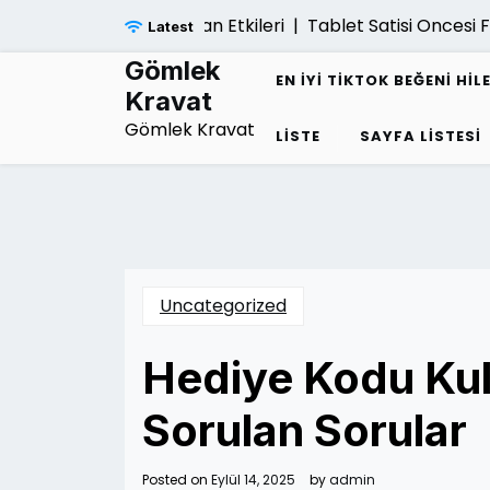
Skip
nansal Cokuse Yol Acan Etkileri |
Tablet Satisi Oncesi F
Latest
to
content
Gömlek
EN İYI TIKTOK BEĞENI HIL
Kravat
Gömlek Kravat
LISTE
SAYFA LISTESI
Uncategorized
Hediye Kodu Kul
Sorulan Sorular
Posted on
Eylül 14, 2025
by
admin