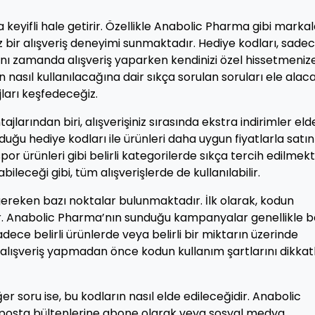
a keyifli hale getirir. Özellikle Anabolic Pharma gibi markal
z bir alışveriş deneyimi sunmaktadır. Hediye kodları, sade
nı zamanda alışveriş yaparken kendinizi özel hissetmeniz
n nasıl kullanılacağına dair sıkça sorulan soruları ele alac
ları keşfedeceğiz.
arından biri, alışverişiniz sırasında ekstra indirimler eld
uğu hediye kodları ile ürünleri daha uygun fiyatlarla satın
 spor ürünleri gibi belirli kategorilerde sıkça tercih edilmekt
abileceği gibi, tüm alışverişlerde de kullanılabilir.
ereken bazı noktalar bulunmaktadır. İlk olarak, kodun
ir. Anabolic Pharma’nın sunduğu kampanyalar genellikle bel
sadece belirli ürünlerde veya belirli bir miktarın üzerinde
e, alışveriş yapmadan önce kodun kullanım şartlarını dikkat
diğer soru ise, bu kodların nasıl elde edileceğidir. Anabolic
-posta bültenlerine abone olarak veya sosyal medya