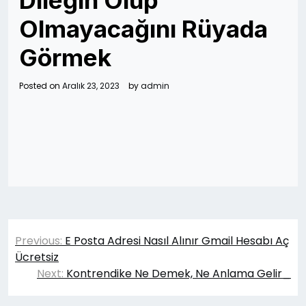
Dileğin Olup
Olmayacağını Rüyada
Görmek
Posted on
Aralık 23, 2023
by
admin
Yazı
Previous:
E Posta Adresi Nasıl Alınır Gmail Hesabı Aç
gezinmesi
Ücretsiz
Next:
Kontrendike Ne Demek, Ne Anlama Gelir_