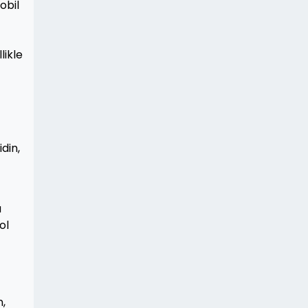
obil
likle
din,
u
ol
n,