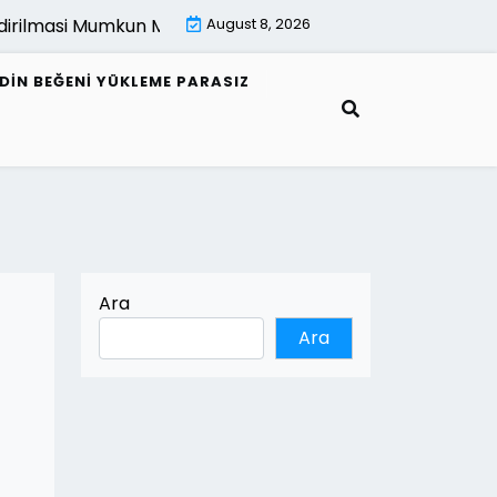
lmasi Mumkun Mu |
E Fatura Alici Bilgileri Nasil Guncellenir 
August 8, 2026
EDIN BEĞENI YÜKLEME PARASIZ
Ara
Ara