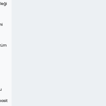
leği
ni
özüm
u
basit