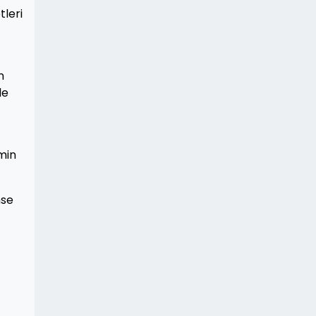
tleri
n
de
emin
nse