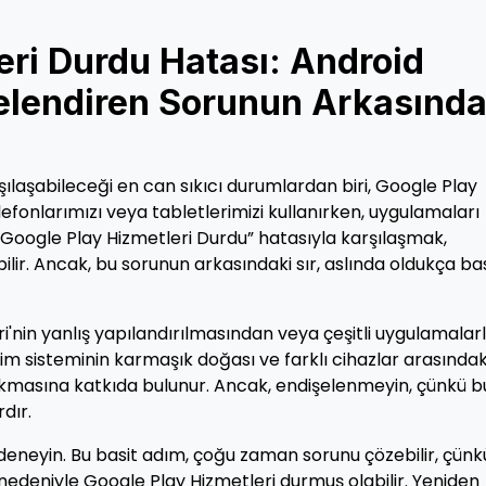
eri Durdu Hatası: Android
şelendiren Sorunun Arkasında
şılaşabileceği en can sıkıcı durumlardan biri, Google Play
elefonlarımızı veya tabletlerimizi kullanırken, uygulamaları
oogle Play Hizmetleri Durdu” hatasıyla karşılaşmak,
bilir. Ancak, bu sorunun arkasındaki sır, aslında oldukça ba
i'nin yanlış yapılandırılmasından veya çeşitli uygulamalar
im sisteminin karmaşık doğası ve farklı cihazlar arasındak
çıkmasına katkıda bulunur. Ancak, endişelenmeyin, çünkü b
dır.
 deneyin. Bu basit adım, çoğu zaman sorunu çözebilir, çünk
edeniyle Google Play Hizmetleri durmuş olabilir. Yeniden