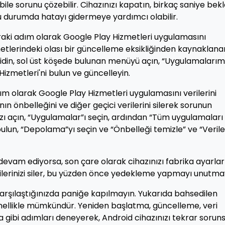
ile sorunu çözebilir. Cihazınızı kapatın, birkaç saniye bekl
u durumda hatayı gidermeye yardımcı olabilir.
raki adım olarak Google Play Hizmetleri uygulamasını
etlerindeki olası bir güncelleme eksikliğinden kaynaklana
 gidin, sol üst köşede bulunan menüyü açın, “Uygulamalarım
izmetleri'ni bulun ve güncelleyin.
dım olarak Google Play Hizmetleri uygulamasını verilerini
n önbelleğini ve diğer geçici verilerini silerek sorunun
nızı açın, “Uygulamalar”ı seçin, ardından “Tüm uygulamaları
bulun, “Depolama”yı seçin ve “Önbelleği temizle” ve “Verile
devam ediyorsa, son çare olarak cihazınızı fabrika ayarlar
verilerinizi siler, bu yüzden önce yedekleme yapmayı unutma
arşılaştığınızda paniğe kapılmayın. Yukarıda bahsedilen
nellikle mümkündür. Yeniden başlatma, güncelleme, veri
a gibi adımları deneyerek, Android cihazınızı tekrar sorun