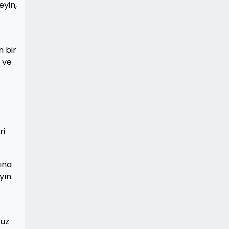
eyin,
n bir
 ve
ri
ına
yın.
suz