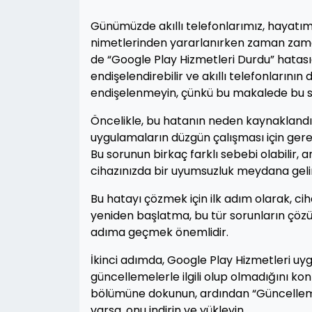
Günümüzde akıllı telefonlarımız, hayatımı
nimetlerinden yararlanırken zaman zaman 
de “Google Play Hizmetleri Durdu” hatasıd
endişelendirebilir ve akıllı telefonlarını
endişelenmeyin, çünkü bu makalede bu s
Öncelikle, bu hatanın neden kaynaklandı
uygulamaların düzgün çalışması için gerekl
Bu sorunun birkaç farklı sebebi olabilir,
cihazınızda bir uyumsuzluk meydana geli
Bu hatayı çözmek için ilk adım olarak, ci
yeniden başlatma, bu tür sorunların çözüm
adıma geçmek önemlidir.
İkinci adımda, Google Play Hizmetleri uy
güncellemelerle ilgili olup olmadığını kon
bölümüne dokunun, ardından “Güncellemel
varsa, onu indirin ve yükleyin.