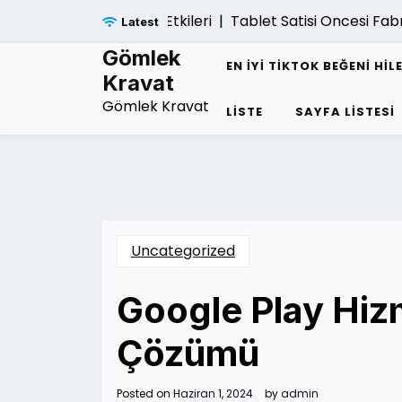
Skip
 Cokuse Yol Acan Etkileri |
Tablet Satisi Oncesi Fabrika
Latest
to
content
Gömlek
EN İYI TIKTOK BEĞENI HIL
Kravat
Gömlek Kravat
LISTE
SAYFA LISTESI
Uncategorized
Google Play Hiz
Çözümü
Posted on
Haziran 1, 2024
by
admin