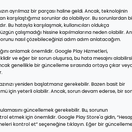
zın ayrılmaz bir parçası haline geldi. Ancak, teknolojinin
karşılaştığımız sorunlar da olabiliyor. Bu sorunlardan bi
ır. Bu hatayla karşılaşmak, kullanıcıları oldukça
n düzgün çalışmadığı hissine kapılmalarına neden olabilir. A
orunu nasıl çözebileceğinizi adım adım anlatacağım.
ğını anlamak önemlidir. Google Play Hizmetleri,
idir ve eğer bir sorun oluşursa, bu hata mesajını alabilirsi
 ancak genellikle bir güncelleme sırasında ortaya çıkar vey
r.
hazınızı yeniden başlatmanız gerekebilir. Bazen basit bir
ü için yeterli olabilir. Ancak, sorun devam ederse, bir so
gulamasını güncellemek gerekebilir. Bu, sorunun
trol etmek için önemlidir. Google Play Store'a gidin, “Hesa
eri kontrol et” seçeneğine tıklayın. Eğer bir güncellem