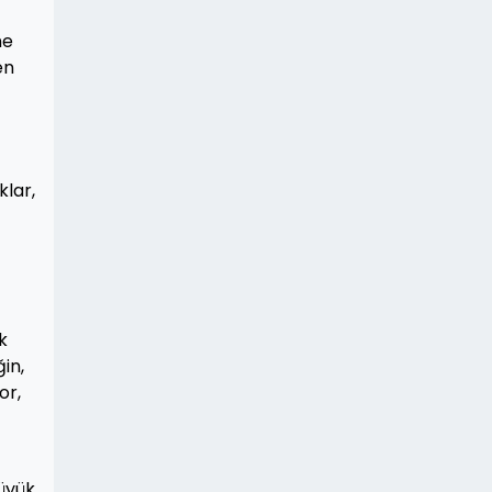
ne
en
klar,
k
in,
or,
büyük