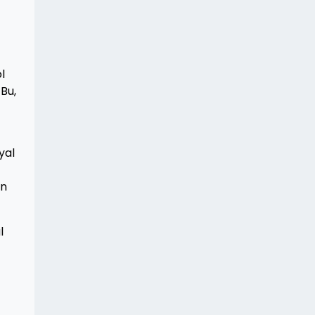
l
Bu,
yal
in
l