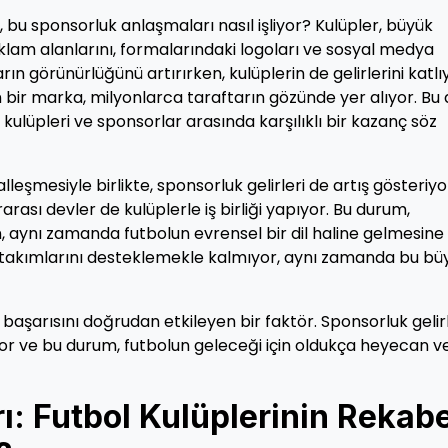
, bu sponsorluk anlaşmaları nasıl işliyor? Kulüpler, büyük
lam alanlarını, formalarındaki logoları ve sosyal medya
ın görünürlüğünü artırırken, kulüplerin de gelirlerini katlı
 bir marka, milyonlarca taraftarın gözünde yer alıyor. Bu 
l kulüpleri ve sponsorlar arasında karşılıklı bir kazanç söz
leşmesiyle birlikte, sponsorluk gelirleri de artış gösteriyo
arası devler de kulüplerle iş birliği yapıyor. Bu durum,
en, aynı zamanda futbolun evrensel bir dil haline gelmesine
di takımlarını desteklemekle kalmıyor, aynı zamanda bu bü
n başarısını doğrudan etkileyen bir faktör. Sponsorluk gelirl
uyor ve bu durum, futbolun geleceği için oldukça heyecan ve
: Futbol Kulüplerinin Rekabe