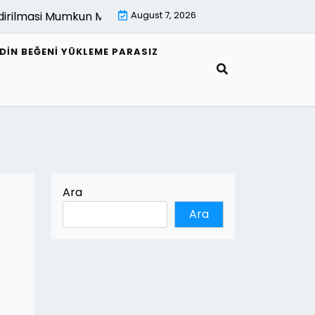
lmasi Mumkun Mu |
E Fatura Alici Bilgileri Nasil Guncellenir 
August 7, 2026
EDIN BEĞENI YÜKLEME PARASIZ
Ara
Ara