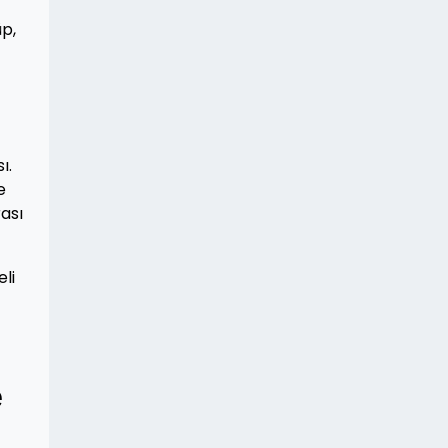
üp,
ı.
e
ası
li
e