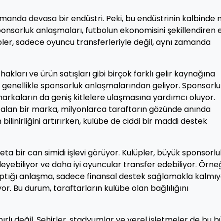
zamanda devasa bir endüstri. Peki, bu endüstrinin kalbinde 
sponsorluk anlaşmaları, futbolun ekonomisini şekillendiren 
üpler, sadece oyuncu transferleriyle değil, aynı zamanda
 hakları ve ürün satışları gibi birçok farklı gelir kaynağına
ı genellikle sponsorluk anlaşmalarından geliyor. Sponsorlu
 markaların da geniş kitlelere ulaşmasına yardımcı oluyor.
 alan bir marka, milyonlarca taraftarın gözünde anında
ilinirliğini artırırken, kulübe de ciddi bir maddi destek
a bir can simidi işlevi görüyor. Kulüpler, büyük sponsorlu
yebiliyor ve daha iyi oyuncular transfer edebiliyor. Örneğ
aptığı anlaşma, sadece finansal destek sağlamakla kalmıy
or. Bu durum, taraftarların kulübe olan bağlılığını
ırlı değil. Şehirler, stadyumlar ve yerel işletmeler de bu 