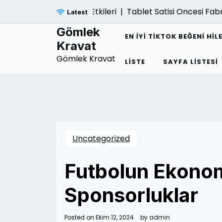
Skip
 Cokuse Yol Acan Etkileri |
Tablet Satisi Oncesi Fabrika
Latest
to
content
Gömlek
EN İYI TIKTOK BEĞENI HIL
Kravat
Gömlek Kravat
LISTE
SAYFA LISTESI
Uncategorized
Futbolun Ekonom
Sponsorluklar
Posted on
Ekim 12, 2024
by
admin