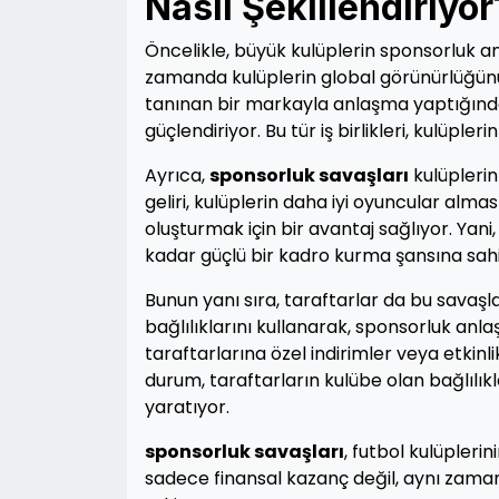
Nasıl Şekillendiriyor
Öncelikle, büyük kulüplerin sponsorluk 
zamanda kulüplerin global görünürlüğünü 
tanınan bir markayla anlaşma yaptığın
güçlendiriyor. Bu tür iş birlikleri, kulüpl
Ayrıca,
sponsorluk savaşları
kulüplerin
geliri, kulüplerin daha iyi oyuncular alm
oluşturmak için bir avantaj sağlıyor. Yan
kadar güçlü bir kadro kurma şansına sahi
Bunun yanı sıra, taraftarlar da bu savaşla
bağlılıklarını kullanarak, sponsorluk anla
taraftarlarına özel indirimler veya etkinl
durum, taraftarların kulübe olan bağlılıkl
yaratıyor.
sponsorluk savaşları
, futbol kulüplerin
sadece finansal kazanç değil, aynı zaman