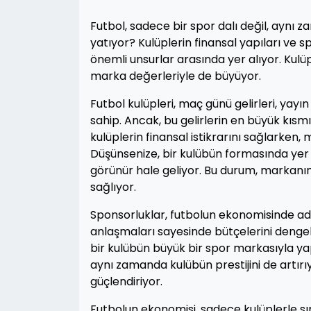
Futbol, sadece bir spor dalı değil, aynı 
yatıyor? Kulüplerin finansal yapıları ve 
önemli unsurlar arasında yer alıyor. Kul
marka değerleriyle de büyüyor.
Futbol kulüpleri, maç günü gelirleri, yayın
sahip. Ancak, bu gelirlerin en büyük kısm
kulüplerin finansal istikrarını sağlarken,
Düşünsenize, bir kulübün formasında yer
görünür hale geliyor. Bu durum, markanın b
sağlıyor.
Sponsorluklar, futbolun ekonomisinde adet
anlaşmaları sayesinde bütçelerini dengele
bir kulübün büyük bir spor markasıyla y
aynı zamanda kulübün prestijini de artırıy
güçlendiriyor.
Futbolun ekonomisi, sadece kulüplerle sın