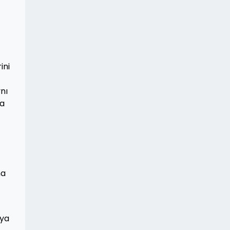
ini
nı
da
ha
ıya