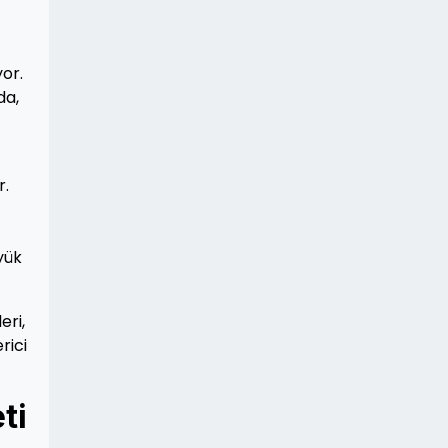
yor.
da,
r.
yük
eri,
rici
ti