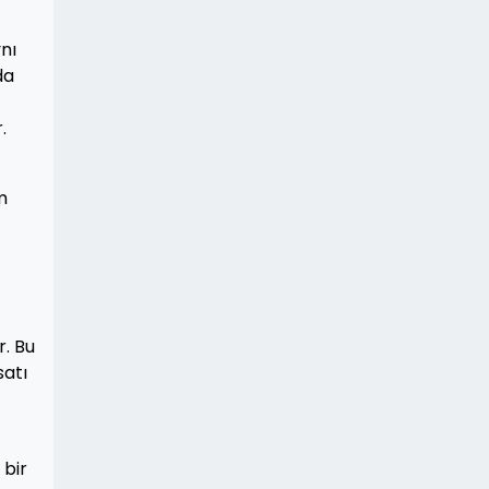
nı
da
.
m
r. Bu
satı
 bir