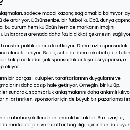
?
anlaşmaları, sadece maddi kazanç sağlamakla kalmıyor; ay
de artırıyor. Düşünsenize, bir futbol kulübü, dünya çapın
da, bu durum hem kulübün hem de markanın imajını
erin uluslararası arenada daha fazla dikkat çekmesini sağlıyor
 transfer politikalarını da etkiliyor. Daha fazla sponsorluk
asına olanak tanıyor. Bu da, sahada daha rekabetçi bir takı
i, bir kulüp ne kadar çok sponsorluk anlaşması yaparsa, o
p oluyor.
rın bir parçası. Kulüpler, taraftarlarının duygularını ve
şmalarını daha cazip hale getiriyor. Örneğin, bir kulüp,
ikler sunarak, sponsorluk anlaşmalarını daha anlamlı kılıyo
arını artırırken, sponsorlar için de büyük bir pazarlama fır
in rekabetini şekillendiren önemli bir faktör. Bu savaşlar,
da marka değeri ve taraftar bağlılığı açısından da büyük