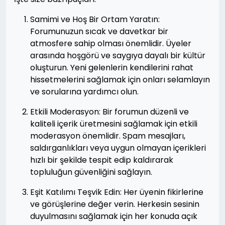
Samimi ve Hoş Bir Ortam Yaratın:
Forumunuzun sıcak ve davetkar bir
atmosfere sahip olması önemlidir. Üyeler
arasında hoşgörü ve saygıya dayalı bir kültür
oluşturun. Yeni gelenlerin kendilerini rahat
hissetmelerini sağlamak için onları selamlayın
ve sorularına yardımcı olun.
Etkili Moderasyon: Bir forumun düzenli ve
kaliteli içerik üretmesini sağlamak için etkili
moderasyon önemlidir. Spam mesajları,
saldırganlıkları veya uygun olmayan içerikleri
hızlı bir şekilde tespit edip kaldırarak
topluluğun güvenliğini sağlayın.
Eşit Katılımı Teşvik Edin: Her üyenin fikirlerine
ve görüşlerine değer verin. Herkesin sesinin
duyulmasını sağlamak için her konuda açık