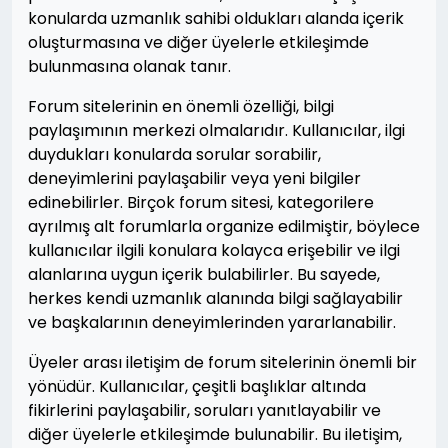
konularda uzmanlık sahibi oldukları alanda içerik
oluşturmasına ve diğer üyelerle etkileşimde
bulunmasına olanak tanır.
Forum sitelerinin en önemli özelliği, bilgi
paylaşımının merkezi olmalarıdır. Kullanıcılar, ilgi
duydukları konularda sorular sorabilir,
deneyimlerini paylaşabilir veya yeni bilgiler
edinebilirler. Birçok forum sitesi, kategorilere
ayrılmış alt forumlarla organize edilmiştir, böylece
kullanıcılar ilgili konulara kolayca erişebilir ve ilgi
alanlarına uygun içerik bulabilirler. Bu sayede,
herkes kendi uzmanlık alanında bilgi sağlayabilir
ve başkalarının deneyimlerinden yararlanabilir.
Üyeler arası iletişim de forum sitelerinin önemli bir
yönüdür. Kullanıcılar, çeşitli başlıklar altında
fikirlerini paylaşabilir, soruları yanıtlayabilir ve
diğer üyelerle etkileşimde bulunabilir. Bu iletişim,