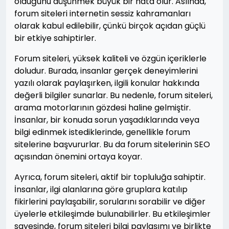
olduğunu düşünmek büyük bir hata olur. Aslında,
forum siteleri internetin sessiz kahramanları
olarak kabul edilebilir, çünkü birçok açıdan güçlü
bir etkiye sahiptirler.
Forum siteleri, yüksek kaliteli ve özgün içeriklerle
doludur. Burada, insanlar gerçek deneyimlerini
yazılı olarak paylaşırken, ilgili konular hakkında
değerli bilgiler sunarlar. Bu nedenle, forum siteleri,
arama motorlarının gözdesi haline gelmiştir.
İnsanlar, bir konuda sorun yaşadıklarında veya
bilgi edinmek istediklerinde, genellikle forum
sitelerine başvururlar. Bu da forum sitelerinin SEO
açısından önemini ortaya koyar.
Ayrıca, forum siteleri, aktif bir topluluğa sahiptir.
İnsanlar, ilgi alanlarına göre gruplara katılıp
fikirlerini paylaşabilir, sorularını sorabilir ve diğer
üyelerle etkileşimde bulunabilirler. Bu etkileşimler
sayesinde, forum siteleri bilgi paylaşımı ve birlikte