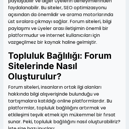
paylaşabilir ve diğer üyelerin deneyimlerinden
faydalanabilir. Bu siteler, SEO optimizasyonu
açısından da önemlidir ve arama motorlarında
üst sıralara çıkmayı sağlar. Forum siteleri, bilgi
paylaşımı ve üyeler arası iletişimin önemli bir
platformudur ve internet kullanıcıları için
vazgeçilmez bir kaynak haline gelmiştir.
Topluluk Bağlılığı: Forum
Sitelerinde Nasıl
Oluşturulur?
Forum siteleri, insanların ortak ilgi alanları
hakkında bilgi alışverişinde bulunduğu ve
tartışmalara katıldığı online platformlardır. Bu
platformlar, topluluk bağlılığını artırmak ve
etkileşimi teşvik etmek için mükemmel bir fırsat
sunar. Peki, topluluk bağlılığını nasıl oluşturabiliriz?
İşte size bazı ipuçları: