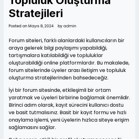
Topluluk Oluşturma
Stratejileri
Posted on
Mayıs 8, 2024
by
admin
Forum siteleri, farklı alanlardaki kullanıcıların bir
araya gelerek bilgi paylaşımı yapabildiği,
tartışmalara katılabildiği ve topluluklar
oluşturabildiği online platformlardır. Bu makalede,
forum sitelerinde üyeler arası iletişim ve topluluk
oluşturma stratejilerinden bahsedeceğiz.
İyi bir forum sitesinde, etkileşimli bir ortam
yaratmak ve üyeleri birbirine bağlamak önemlidir.
Birinci adım olarak, kayıt sürecini kullanıcı dostu
ve basit tutmalısınız. Basit bir kayıt formu ve hızlı
onaylama işlemi, yeni üyelerin hızlıca siteye erişim
sağlamasını sağlar.