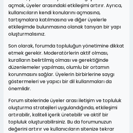
açmak, üyeler arasındaki etkileşimi artırır. Ayrıca,
kullanıcıların kendi konularını açmasına,
tartışmalara katılmasına ve diğer üyelerle
etkileşimde bulunmasına olanak tanıyan bir yapı
oluşturmalısınız.
Son olarak, forumda topluluğun yönetimine dikkat
etmek gerekir. Moderatörlerin aktif olması,
kuralların belirtilmiş olması ve gerektiğinde
düzenlemeler yapılması, olumlu bir ortamın
korunmasını sağlar. Üyelerin birbirlerine saygı
göstermeleri ve yapıcı bir dil kullanmaları da
önemlidir.
Forum sitelerinde üyeler arası iletişim ve topluluk
oluşturma stratejileri uygulandığında, etkileşimi
artırabilir, kaliteli içerik üretebilir ve aktif bir
topluluk oluşturabilirsiniz. Bu da forumunuzun
değerini artırır ve kullanıcıların sitenize tekrar