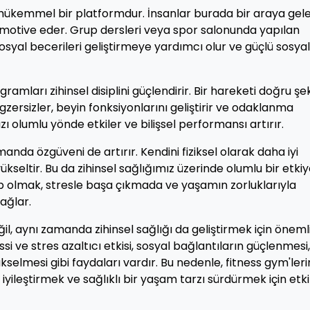
de mükemmel bir platformdur. İnsanlar burada bir araya gel
i motive eder. Grup dersleri veya spor salonunda yapılan
sosyal becerileri geliştirmeye yardımcı olur ve güçlü sosyal
ramları zihinsel disiplini güçlendirir. Bir hareketi doğru şe
ersizler, beyin fonksiyonlarını geliştirir ve odaklanma
ızı olumlu yönde etkiler ve bilişsel performansı artırır.
anda özgüveni de artırır. Kendini fiziksel olarak daha iyi
ükseltir. Bu da zihinsel sağlığımız üzerinde olumlu bir etki
p olmak, stresle başa çıkmada ve yaşamın zorluklarıyla
ağlar.
ğil, aynı zamanda zihinsel sağlığı da geliştirmek için önemli
i ve stres azaltıcı etkisi, sosyal bağlantıların güçlenmesi,
ükselmesi gibi faydaları vardır. Bu nedenle, fitness gym'ler
 iyileştirmek ve sağlıklı bir yaşam tarzı sürdürmek için etkil