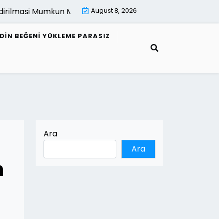
lmasi Mumkun Mu |
E Fatura Alici Bilgileri Nasil Guncellenir 
August 8, 2026
EDIN BEĞENI YÜKLEME PARASIZ
Ara
Ara
n