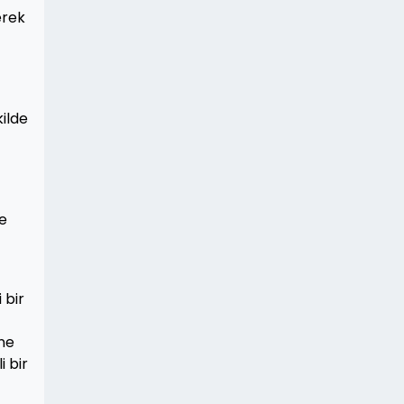
erek
kilde
ye
 bir
ine
i bir