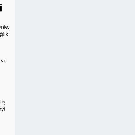
i
nle,
ğlık
 ve
tış
eyi