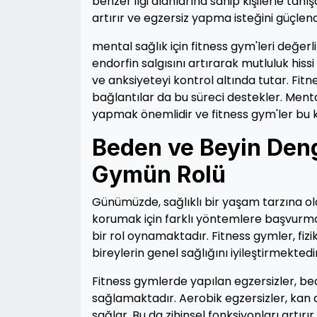
benzer ilgi alanlarına sahip kişilerle tanı
artırır ve egzersiz yapma isteğini güçlendi
mental sağlık için fitness gym'leri değerl
endorfin salgısını artırarak mutluluk hiss
ve anksiyeteyi kontrol altında tutar. Fitn
bağlantılar da bu süreci destekler. Menta
yapmak önemlidir ve fitness gym'ler bu k
Beden ve Beyin Deng
Gymün Rolü
Günümüzde, sağlıklı bir yaşam tarzına ol
korumak için farklı yöntemlere başvurma
bir rol oynamaktadır. Fitness gymler, fizik
bireylerin genel sağlığını iyileştirmektedir
Fitness gymlerde yapılan egzersizler, be
sağlamaktadır. Aerobik egzersizler, kan 
sağlar. Bu da zihinsel fonksiyonları artırı