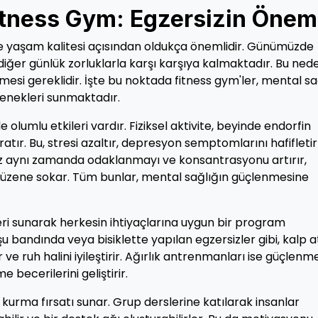
Fitness Gym: Egzersizin Önem
li ve yaşam kalitesi açısından oldukça önemlidir. Günümüzde
diğer günlük zorluklarla karşı karşıya kalmaktadır. Bu nede
esi gereklidir. İşte bu noktada fitness gym'ler, mental sa
eçenekleri sunmaktadır.
lumlu etkileri vardır. Fiziksel aktivite, beyinde endorfin
ratır. Bu, stresi azaltır, depresyon semptomlarını hafifletir
siz aynı zamanda odaklanmayı ve konsantrasyonu artırır,
ini düzene sokar. Tüm bunlar, mental sağlığın güçlenmesine
leri sunarak herkesin ihtiyaçlarına uygun bir program
u bandında veya bisiklette yapılan egzersizler gibi, kalp a
ir ve ruh halini iyileştirir. Ağırlık antrenmanları ise güçlenm
 becerilerini geliştirir.
 kurma fırsatı sunar. Grup derslerine katılarak insanlar