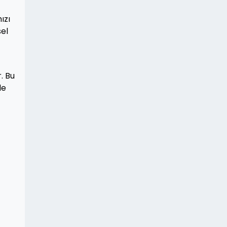
ızı
sel
. Bu
le