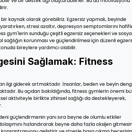
şabilir ve bir destek ağı oluşturabilirler. Bu da motivasyonu
rir.
i bir kaynak olarak görebiliriz. Egzersiz yapmak, beyinde
i yaratırken, stresi azaltır, depresyon semptomlarını hafifle
ess gym'lerin sunduğu çeşitli egzersiz seçenekleri ve sosya
l sağlığın korunması ve güçlendirilmesi için düzenli egzers
onuda bireylere yardımcı olabilir.
esini Sağlamak: Fitness
an ilgi giderek artmaktadır. İnsanlar, beden ve beyin deng
ktadır. Bu açıdan bakıldığında, fitness gymlerin önemi b
sel aktiviteyle birlikte zihinsel sağlığı da destekleyerek,
.
deni güçlendirmenin yanı sıra beyne de olumlu etkiler
dolaşımını hızlandırarak beyne daha fazla oksijen gitmesin
r, konsantrasyonu geliştirir ve stresle başa çıkma becerisin