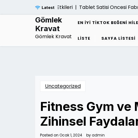
Skip
 Cokuse Yol Acan Etkileri |
Tablet Satisi Oncesi Fabrika
Latest
to
content
Gömlek
EN İYI TIKTOK BEĞENI HIL
Kravat
Gömlek Kravat
LISTE
SAYFA LISTESI
Uncategorized
Fitness Gym ve M
Zihinsel Faydalar
Posted on
Ocak 1, 2024
by
admin