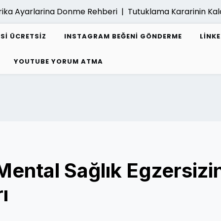
 Ayarlarina Donme Rehberi |
Tutuklama Kararinin Kaldiri
ESI ÜCRETSIZ
INSTAGRAM BEĞENI GÖNDERME
LINK
YOUTUBE YORUM ATMA
ental Sağlık Egzersizi
ı