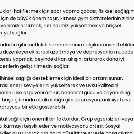
ukları hafifletmek için spor yapma çabası, fiziksel sağlığım
 için de büyük önem taşır. Fitness gym aktivitelerinin zihin
enimizi artırmak, ruh halimizi yükseltmek ve bilişsel
r yol sağlar.
dorfin gibi mutluluk hormonlarının salgılanmasını tetikler
zu düzenleyerek stresi azaltmaya ve depresyonla mücade
rsiz yapmak, beyindeki kan akışını artırarak daha iyi
ilerin geliştirilmesini sağlar.
zihinsel sağlığı desteklemek için ideal bir ortam sunar.
ası enerji seviyelerini yükselterek ve uyku kalitesini
nmanları ise özgüveni artırır, bedensel gücü ve dayanıklılığı
esle başa çıkmada etkili olduğu gibi depresyon, anksiyete ve
koruyucu bir etki gösterebilir.
al sağlık için önemli bir faktördür. Grup egzersizleri veya
ntı kurmayı teşvik eder ve motivasyonu artırır. Sosyal
işkiler oluşturarak ruh halini düzeltir ve stresle başa çıkma