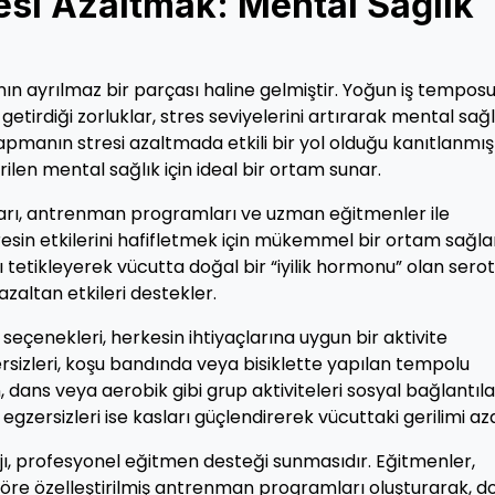
esi Azaltmak: Mental Sağlık
n ayrılmaz bir parçası haline gelmiştir. Yoğun iş temposu
tirdiği zorluklar, stres seviyelerini artırarak mental sağl
yapmanın stresi azaltmada etkili bir yol olduğu kanıtlanmışt
tirilen mental sağlık için ideal bir ortam sunar.
nları, antrenman programları ve uzman eğitmenler ile
esin etkilerini hafifletmek için mükemmel bir ortam sağla
 tetikleyerek vücutta doğal bir “iyilik hormonu” olan sero
 azaltan etkileri destekler.
 seçenekleri, herkesin ihtiyaçlarına uygun bir aktivite
rsizleri, koşu bandında veya bisiklette yapılan tempolu
, dans veya aerobik gibi grup aktiviteleri sosyal bağlantıla
 egzersizleri ise kasları güçlendirerek vücuttaki gerilimi aza
ajı, profesyonel eğitmen desteği sunmasıdır. Eğitmenler,
göre özelleştirilmiş antrenman programları oluşturarak, d