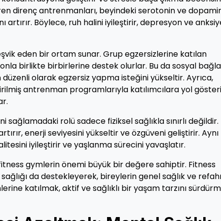
iren direnç antrenmanları, beyindeki serotonin ve dopami
artırır. Böylece, ruh halini iyileştirir, depresyon ve anksi
eşvik eden bir ortam sunar. Grup egzersizlerine katılan
nla birlikte birbirlerine destek olurlar. Bu da sosyal bağla
n düzenli olarak egzersiz yapma isteğini yükseltir. Ayrıca,
tirilmiş antrenman programlarıyla katılımcılara yol göster
r.
sağlamadaki rolü sadece fiziksel sağlıkla sınırlı değildir.
ırır, enerji seviyesini yükseltir ve özgüveni geliştirir. Aynı
litesini iyileştirir ve yaşlanma sürecini yavaşlatır.
itness gymlerin önemi büyük bir değere sahiptir. Fitness
sel sağlığı da destekleyerek, bireylerin genel sağlık ve refah
lerine katılmak, aktif ve sağlıklı bir yaşam tarzını sürdür