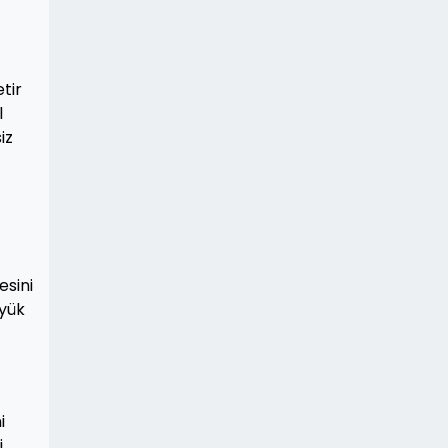
tir
l
iz
esini
üyük
i
i