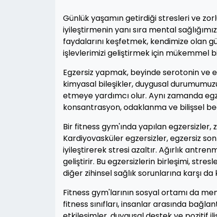
Günlük yaşamın getirdiği stresleri ve zorl
iyileştirmenin yanı sıra mental sağlığımız
faydalarını keşfetmek, kendimize olan güv
işlevlerimizi geliştirmek için mükemmel bi
Egzersiz yapmak, beyinde serotonin ve en
kimyasal bileşikler, duygusal durumumu
etmeye yardımcı olur. Aynı zamanda egze
konsantrasyon, odaklanma ve bilişsel becer
Bir fitness gym'ında yapılan egzersizler, 
Kardiyovasküler egzersizler, egzersiz sonr
iyileştirerek stresi azaltır. Ağırlık antre
geliştirir. Bu egzersizlerin birleşimi, str
diğer zihinsel sağlık sorunlarına karşı da 
Fitness gym'larının sosyal ortamı da ment
fitness sınıfları, insanlar arasında bağla
etkileşimler, duygusal destek ve pozitif il