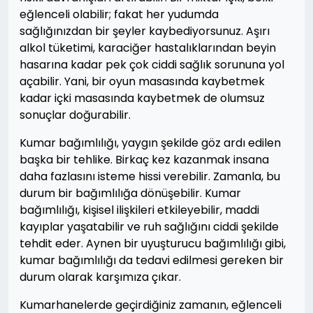
eğlenceli olabilir; fakat her yudumda
sağlığınızdan bir şeyler kaybediyorsunuz. Aşırı
alkol tüketimi, karaciğer hastalıklarından beyin
hasarına kadar pek çok ciddi sağlık sorununa yol
açabilir. Yani, bir oyun masasında kaybetmek
kadar içki masasında kaybetmek de olumsuz
sonuçlar doğurabilir.
Kumar bağımlılığı, yaygın şekilde göz ardı edilen
başka bir tehlike. Birkaç kez kazanmak insana
daha fazlasını isteme hissi verebilir. Zamanla, bu
durum bir bağımlılığa dönüşebilir. Kumar
bağımlılığı, kişisel ilişkileri etkileyebilir, maddi
kayıplar yaşatabilir ve ruh sağlığını ciddi şekilde
tehdit eder. Aynen bir uyuşturucu bağımlılığı gibi,
kumar bağımlılığı da tedavi edilmesi gereken bir
durum olarak karşımıza çıkar.
Kumarhanelerde geçirdiğiniz zamanın, eğlenceli