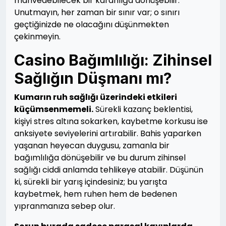
mahvedebilecek bir karanlığa dönüşebilir.
Unutmayın, her zaman bir sınır var; o sınırı
geçtiğinizde ne olacağını düşünmekten
çekinmeyin.
Casino Bağımlılığı: Zihinsel
Sağlığın Düşmanı mı?
Kumarın ruh sağlığı üzerindeki etkileri
küçümsenmemeli.
Sürekli kazanç beklentisi,
kişiyi stres altına sokarken, kaybetme korkusu ise
anksiyete seviyelerini artırabilir. Bahis yaparken
yaşanan heyecan duygusu, zamanla bir
bağımlılığa dönüşebilir ve bu durum zihinsel
sağlığı ciddi anlamda tehlikeye atabilir. Düşünün
ki, sürekli bir yarış içindesiniz; bu yarışta
kaybetmek, hem ruhen hem de bedenen
yıpranmanıza sebep olur.