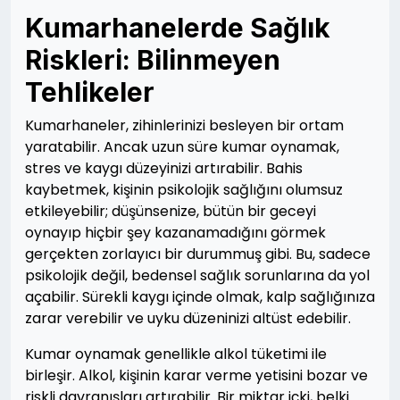
Kumarhanelerde Sağlık
Riskleri: Bilinmeyen
Tehlikeler
Kumarhaneler, zihinlerinizi besleyen bir ortam
yaratabilir. Ancak uzun süre kumar oynamak,
stres ve kaygı düzeyinizi artırabilir. Bahis
kaybetmek, kişinin psikolojik sağlığını olumsuz
etkileyebilir; düşünsenize, bütün bir geceyi
oynayıp hiçbir şey kazanamadığını görmek
gerçekten zorlayıcı bir durummuş gibi. Bu, sadece
psikolojik değil, bedensel sağlık sorunlarına da yol
açabilir. Sürekli kaygı içinde olmak, kalp sağlığınıza
zarar verebilir ve uyku düzeninizi altüst edebilir.
Kumar oynamak genellikle alkol tüketimi ile
birleşir. Alkol, kişinin karar verme yetisini bozar ve
riskli davranışları artırabilir. Bir miktar içki, belki