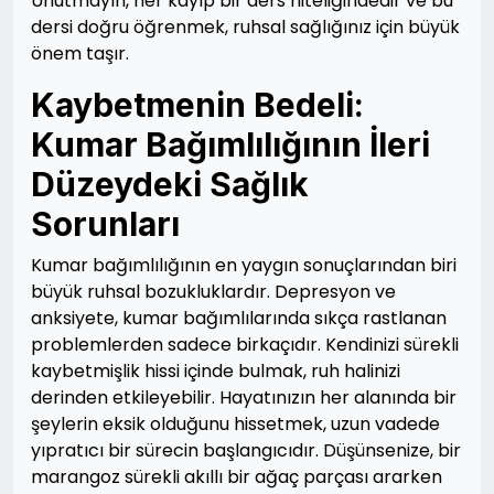
Unutmayın, her kayıp bir ders niteliğindedir ve bu
dersi doğru öğrenmek, ruhsal sağlığınız için büyük
önem taşır.
Kaybetmenin Bedeli:
Kumar Bağımlılığının İleri
Düzeydeki Sağlık
Sorunları
Kumar bağımlılığının en yaygın sonuçlarından biri
büyük ruhsal bozukluklardır. Depresyon ve
anksiyete, kumar bağımlılarında sıkça rastlanan
problemlerden sadece birkaçıdır. Kendinizi sürekli
kaybetmişlik hissi içinde bulmak, ruh halinizi
derinden etkileyebilir. Hayatınızın her alanında bir
şeylerin eksik olduğunu hissetmek, uzun vadede
yıpratıcı bir sürecin başlangıcıdır. Düşünsenize, bir
marangoz sürekli akıllı bir ağaç parçası ararken