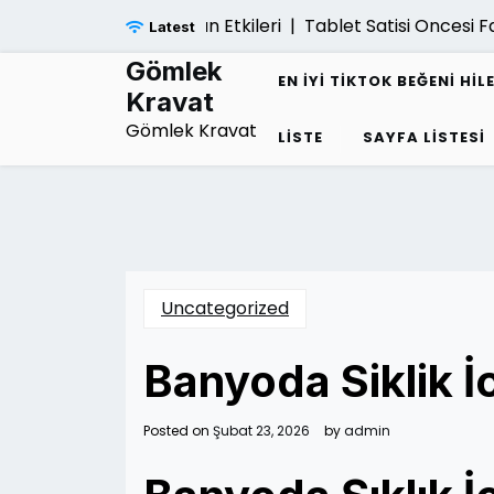
Skip
ansal Cokuse Yol Acan Etkileri |
Tablet Satisi Oncesi Fa
Latest
to
content
Gömlek
EN İYI TIKTOK BEĞENI HIL
Kravat
Gömlek Kravat
LISTE
SAYFA LISTESI
Uncategorized
Banyoda Siklik İ
Posted on
Şubat 23, 2026
by
admin