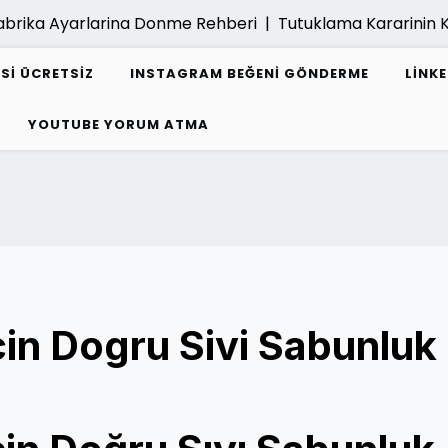
brika Ayarlarina Donme Rehberi |
Tutuklama Kararinin Ka
ESI ÜCRETSIZ
INSTAGRAM BEĞENI GÖNDERME
LINK
YOUTUBE YORUM ATMA
cin Dogru Sivi Sabunluk