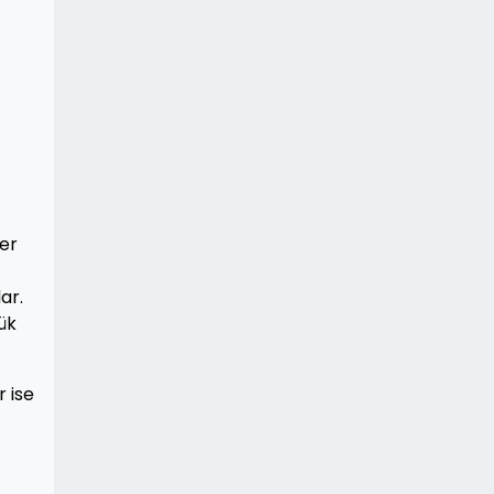
er
ar.
ük
r ise