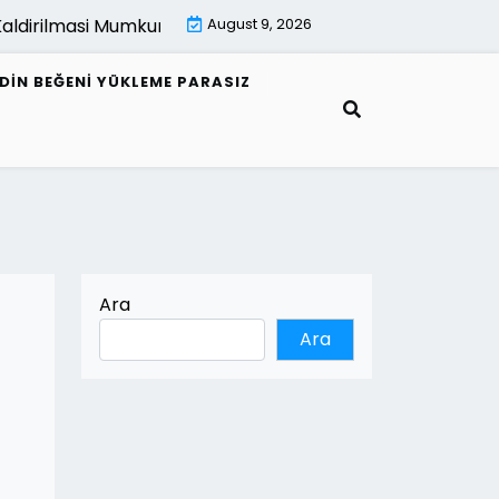
ldirilmasi Mumkun Mu |
E Fatura Alici Bilgileri Nasil Guncell
August 9, 2026
EDIN BEĞENI YÜKLEME PARASIZ
Ara
Ara