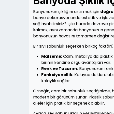
Banyoda Şıklık İ
Banyonuzun şıklığını artırmak için
doğru 
banyo dekorasyonunda estetik ve işlevsell
sağlayabilirsiniz? İşte burada devreye g
kalmaz, aynı zamanda banyonuzun genel
banyonuzun havasını tamamen değiştireb
Bir sıvı sabunluk seçerken birkaç faktör
Malzeme:
Cam, metal ya da plastik 
birinin kendine özgü avantajları var.
Renk ve Tasarım:
Banyonuzun renk 
Fonksiyonellik:
Kolayca doldurulabil
kolaylık sağlar.
Örneğin, cam bir sabunluk seçtiğinizde, b
modern bir görünüm sunar. Plastik sabunlu
aileler için pratik bir seçenek olabilir.
Ayrıca, sıvı sabunlukların yerleştirilece