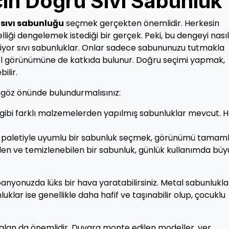
çin Doğru Sıvı Sabunluk
sıvı sabunluğu
seçmek gerçekten önemlidir. Herkesin
iği dengelemek istediği bir gerçek. Peki, bu dengeyi nasıl
iriyor sıvı sabunluklar. Onlar sadece sabununuzu tutmakla
 görünümüne de katkıda bulunur. Doğru seçimi yapmak,
ilir.
ü göz önünde bulundurmalısınız:
gibi farklı malzemelerden yapılmış sabunluklar mevcut. H
paletiyle uyumlu bir sabunluk seçmek, görünümü tamaml
en ve temizlenebilen bir sabunluk, günlük kullanımda büy
anyonuzda lüks bir hava yaratabilirsiniz. Metal sabunlukla
klar ise genellikle daha hafif ve taşınabilir olup, çocuklu
ği alan da önemlidir. Duvara monte edilen modeller, yer