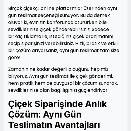
Birçok çiçekçi, online platformlar üzerinden aynı
gün teslimat seçeneği sunuyor. Bu da demek
oluyor ki, evinizin konforunda otururken bile
sevdiklerinize çiçek gönderebilirsiniz. Sadece
birkaç tıklama ile, istediğiniz çiçek aranjmanını
seçip siparişinizi verebilirsiniz. Hızlı, pratik ve etkili
bir çözüm arıyorsanız, aynı gün teslimat tam size
göre!
Zamanın ne kadar değerli olduğunu hepimiz
biliyoruz. Aynı gün teslimat ile çiçek gönderimi,
hem pratik hem de duygusal bir çözüm sunarak,
sevdiklerinize olan bağlılığınızı güçlendiriyor.
Çiçek Siparişinde Anlık
Çözüm: Aynı Gün
Teslimatın Avantajları