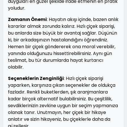
duyguları en güzel şekilde ifade etmenin en pratik
yoludur.
Zamanın Önemi
: Hayatın akışı içinde, bazen anlık
kararlar almak zorunda kalırız. Hızlı çiçek siparişi,
bu anlarda size büyük bir avantaj sağlar. Düşünün
ki, bir arkadaşınızın hastalandığını öğrendiniz.
Hemen bir çiçek göndererek ona moral verebilir,
yanında olduğunuzu hissettirebilirsiniz. Aynı gün
teslimat, bu tür durumlarda hayat kurtarıcı
olabilir.
Seçeneklerin Zenginliği
: Hızlı çiçek siparişi
yaparken, karşınıza çıkan seçenekler de oldukça
fazladır. Renkli buketlerden, şık aranjmanlara
kadar birçok alternatif bulabilirsiniz. Bu çeşitlilik,
sevdiklerinizin zevkine uygun bir seçim yapmanıza
olanak tanır. Unutmayın, her çiçek bir hikaye
anlatır ve sizin hikayeniz, bu çiçeklerle daha da
güzelleşir.