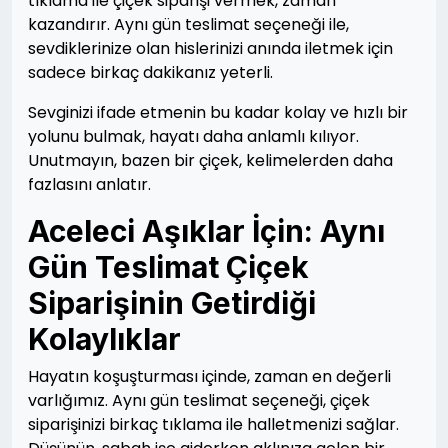
tıklama ile çiçek siparişi vermek, zaman
kazandırır. Aynı gün teslimat seçeneği ile,
sevdiklerinize olan hislerinizi anında iletmek için
sadece birkaç dakikanız yeterli.
Sevginizi ifade etmenin bu kadar kolay ve hızlı bir
yolunu bulmak, hayatı daha anlamlı kılıyor.
Unutmayın, bazen bir çiçek, kelimelerden daha
fazlasını anlatır.
Aceleci Aşıklar İçin: Aynı
Gün Teslimat Çiçek
Siparişinin Getirdiği
Kolaylıklar
Hayatın koşuşturması içinde, zaman en değerli
varlığımız. Aynı gün teslimat seçeneği, çiçek
siparişinizi birkaç tıklama ile halletmenizi sağlar.