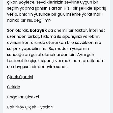
çıkar. Böylece, sevdiklerinizin zevkine uygun bir
seçim yapma şansınız artar. Hızlı bir şekilde sipariş
verip, onların yüzünde bir gülümseme yaratmak
harika bir his, değil mi?
Son olarak,
kolaylık
da önemli bir faktör. İnternet
üzerinden birkaç tıklama ile siparişinizi verebilir,
evinizin konforunda otururken bile sevdiklerinize
sürpriz yapabilirsiniz. Bu, modern yaşamın
sunduğu en güzel olanaklardan biri. Aynı gün
teslimat ile çiçek siparişi vermek, hem pratik hem
de duygusal bir deneyim sunar.
Çiçek Siparişi
Orkide
Bağcılar Çiçekçi
Bakırköy Çiçek Fiyatları