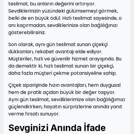
teslimat, bu anların değerini artırıyor.
Sevdiklerinizin yüzündeki gülümsemeyi görmek,
belki de en büyük ödül. Hızlı teslimat sayesinde, o
anı kaçırmadan, sevdiklerinize olan bağlılığınızı
gösterebilirsiniz.
Son olarak, aynı gün teslimat sunan çiçekçi
dükkanları, rekabet avantajı elde ediyor.
Müşteriler, hızlı ve güvenilir hizmet arayışında. Bu
da demektir ki, hızlı teslimat sunan bir çiçekçi,
daha fazla müşteri çekme potansiyeline sahip.
Çiçek siparişinde hızın avantajları, hem duygusal
hem de pratik açıdan büyük bir değer taşıyor.
Aynı gün teslimat, sevdiklerimize olan bağlılığımızı
güçlendirirken, hayatın sürprizlerine anında yanıt
verme fırsatı sunuyor.
Sevginizi Anında İfade