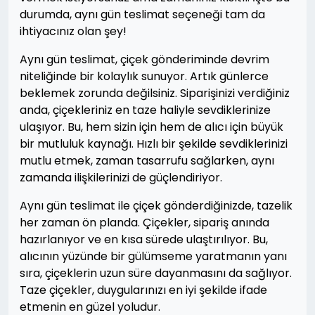
durumda, aynı gün teslimat seçeneği tam da
ihtiyacınız olan şey!
Aynı gün teslimat, çiçek gönderiminde devrim
niteliğinde bir kolaylık sunuyor. Artık günlerce
beklemek zorunda değilsiniz. Siparişinizi verdiğiniz
anda, çiçekleriniz en taze haliyle sevdiklerinize
ulaşıyor. Bu, hem sizin için hem de alıcı için büyük
bir mutluluk kaynağı. Hızlı bir şekilde sevdiklerinizi
mutlu etmek, zaman tasarrufu sağlarken, aynı
zamanda ilişkilerinizi de güçlendiriyor.
Aynı gün teslimat ile çiçek gönderdiğinizde, tazelik
her zaman ön planda. Çiçekler, sipariş anında
hazırlanıyor ve en kısa sürede ulaştırılıyor. Bu,
alıcının yüzünde bir gülümseme yaratmanın yanı
sıra, çiçeklerin uzun süre dayanmasını da sağlıyor.
Taze çiçekler, duygularınızı en iyi şekilde ifade
etmenin en güzel yoludur.